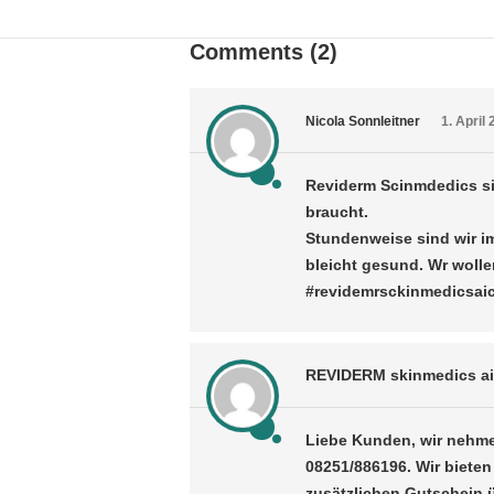
Comments (2)
Nicola Sonnleitner
1. April
Reviderm Scinmdedics si
braucht.
Stundenweise sind wir i
bleicht gesund. Wr woll
#revidemrsckinmedicsaic
REVIDERM skinmedics a
Liebe Kunden, wir nehm
08251/886196. Wir biete
zusätzlichen Gutschein ü