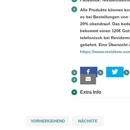
Facebook: revidermskin
Alle Produkte können kos
es bei Bestellungen von
20% obendrauf. Das bede
bekommt einen 120€ Guts
telefonisch bei Reviderm
geliefert. Eine Übersicht 
https://www.reviderm.co
Extra Info
VORHERGEHEND
NÄCHSTE