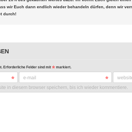
ass wir Euch dann endlich wieder behandeln dürfen, denn wir ver
et durch!
BEN
t.
Erforderliche Felder sind mit
markiert.
e-mail
websit
te in diesem browser speichern, bis ich wieder kommentiere.