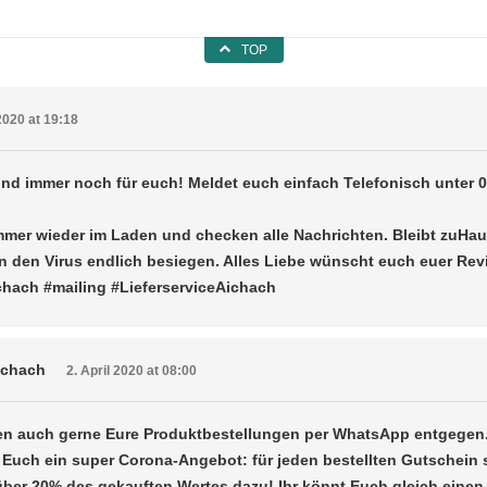
TOP
 2020 at 19:18
nd immer noch für euch! Meldet euch einfach Telefonisch unter 
mmer wieder im Laden und checken alle Nachrichten. Bleibt zuHa
en den Virus endlich besiegen. Alles Liebe wünscht euch euer Re
hach #mailing #LieferserviceAichach
ichach
2. April 2020 at 08:00
en auch gerne Eure Produktbestellungen per WhatsApp entgegen.
n Euch ein super Corona-Angebot: für jeden bestellten Gutschein
ber 20% des gekauften Wertes dazu! Ihr könnt Euch gleich einen T