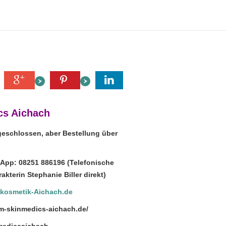
s Aichach
geschlossen, aber Bestellung über
sApp: 08251 886196 (Telefonische
kterin Stephanie Biller direkt)
@kosmetik-Aichach.de
rm-skinmedics-aichach.de/