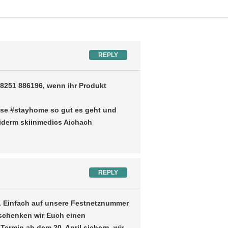
REPLY
08251 886196, wenn ihr Produkt
use #stayhome so gut es geht und
viderm skiinmedics Aichach
REPLY
 Einfach auf unsere Festnetznummer
 schenken wir Euch einen
ermin ab dem 20. April sichern, wir