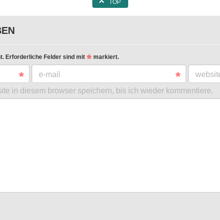
TOP
BEN
t.
Erforderliche Felder sind mit
markiert.
e-mail
websit
te in diesem browser speichern, bis ich wieder kommentiere.