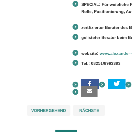
SPECIAL: Für weibliche 
Rolle, Positionierung, 
zertfizierter Berater de
gelisteter Berater beim 
website:
www.alexander-
Tel.: 08251/8963393
VORHERGEHEND
NÄCHSTE